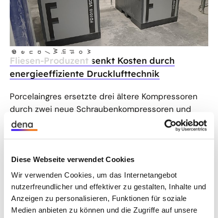
W
w
©
dena /
i
n
s
lo
Fliesen-Produzent senkt Kosten durch
energieeffiziente Drucklufttechnik
Porcelaingres ersetzte drei ältere Kompressoren
durch zwei neue Schraubenkompressoren und
ergänzte sie um eine übergeordnete Steuerung.
Diese Webseite verwendet Cookies
Wir verwenden Cookies, um das Internetangebot
nutzerfreundlicher und effektiver zu gestalten, Inhalte und
Anzeigen zu personalisieren, Funktionen für soziale
Medien anbieten zu können und die Zugriffe auf unsere