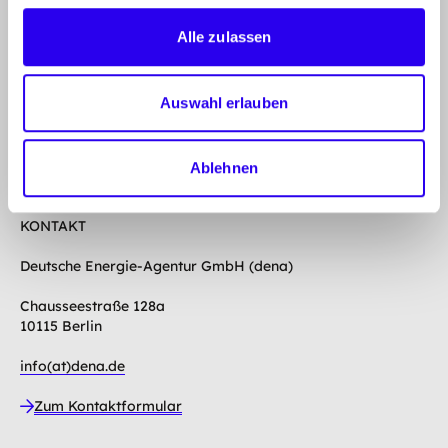
Alle zulassen
FÖRDERPRÜFUNG EEW
INFORMATIONEN FÜR UNTERNEHMEN
Auswahl erlauben
EEW-INFOS
Ablehnen
KONTAKT
KONTAKT
Deutsche Energie-Agentur GmbH (dena)
Chausseestraße 128a
10115 Berlin
info(at)dena.de
Zum Kontaktformular