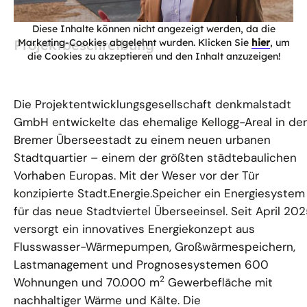
Diese Inhalte können nicht angezeigt werden, da die
Projektbeschreibung
Marketing-Cookies abgelehnt wurden. Klicken Sie
hier
, um
die Cookies zu akzeptieren und den Inhalt anzuzeigen!
Die Projektentwicklungsgesellschaft denkmalstadt
GmbH entwickelte das ehemalige Kellogg-Areal in der
Bremer Überseestadt zu einem neuen urbanen
Stadtquartier – einem der größten städtebaulichen
Vorhaben Europas. Mit der Weser vor der Tür
konzipierte Stadt.Energie.Speicher ein Energiesystem
für das neue Stadtviertel Überseeinsel. Seit April 20
versorgt ein innovatives Energiekonzept aus
Flusswasser-Wärmepumpen, Großwärmespeichern,
Lastmanagement und Prognosesystemen 600
2
Wohnungen und 70.000 m
Gewerbefläche mit
nachhaltiger Wärme und Kälte. Die