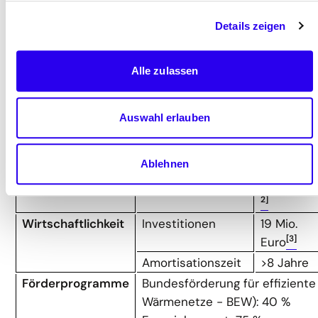
MWh/Jahr
Details zeigen
(Erdgas)
und 240
MWh/Jahr
Alle zulassen
(Strom)
Prozentuale
66%
Auswahl erlauben
Energieeinsparung
(Erdgas)
Klimaschutz
CO
e-Einsparung
1.455
2
Ablehnen
Tonnen
CO
e/Jah
2
2]
Wirtschaftlichkeit
Investitionen
19 Mio.
[3]
Euro
Amortisationszeit
>8 Jahre
Förderprogramme
Bundesförderung für effiziente
Wärmenetze - BEW): 40 %