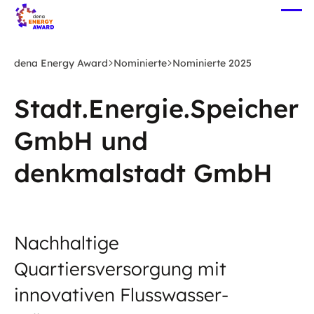
Zum
Me
Hauptinhalt
öff
springen
dena Energy Award
Nominierte
Nominierte 2025
Stadt.Energie.Speicher
GmbH und
denkmalstadt GmbH
Nachhaltige
Quartiersversorgung mit
innovativen Flusswasser-