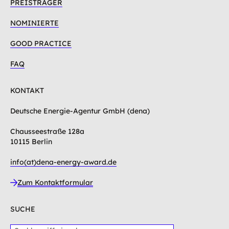
PREISTRÄGER
NOMINIERTE
GOOD PRACTICE
FAQ
KONTAKT
Deutsche Energie-Agentur GmbH (dena)
Chausseestraße 128a
10115 Berlin
info(at)dena-energy-award.de
Zum Kontaktformular
SUCHE
S