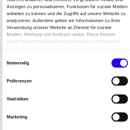
[1]
Unter
Power-to-Heat
(kurz
PtH
), deutsch etwa:
Anzeigen zu personalisieren, Funktionen für soziale Medien
„Elektroenergie zu Wärme“) versteht man die
anbieten zu können und die Zugriffe auf unsere Website zu
Erzeugung von Wärme unter dem Einsatz von
analysieren. Außerdem geben wir Informationen zu Ihrer
elektrischer Energie.
Verwendung unserer Website an Dienste für soziale
Medien, Werbung und Analysen weiter. Diese Dienste
führen diese Informationen möglicherweise mit weiteren
Angaben zum Unternehmen
Daten zusammen, die Sie ihnen bereitgestellt haben oder
Unternehmensname
Stadt.Energie.Speicher Gmb
die Sie im Rahmen Ihrer Nutzung der Dienste gesammelt
Einwilligungsauswahl
/ denkmalstadt GmbH
haben.
Notwendig
Land/Bundesland
Deutschland / Bremen
Präferenzen
Branche
Energie
Bewertungskriterien zum Projekt
Statistiken
Energieeffizienz
Senkung des
7.013
Energieverbrauchs
MWh/Jahr
Marketing
1]
davon
6.773