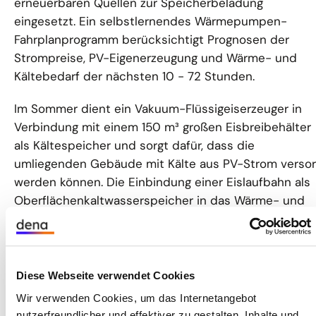
erneuerbaren Quellen zur Speicherbeladung
eingesetzt. Ein selbstlernendes Wärmepumpen-
Fahrplanprogramm berücksichtigt Prognosen der
Strompreise, PV-Eigenerzeugung und Wärme- und
Kältebedarf der nächsten 10 - 72 Stunden.
Im Sommer dient ein Vakuum-Flüssigeiserzeuger in
Verbindung mit einem 150 m³ großen Eisbreibehälter
als Kältespeicher und sorgt dafür, dass die
umliegenden Gebäude mit Kälte aus PV-Strom versor
werden können. Die Einbindung einer Eislaufbahn als
Oberflächenkaltwasserspeicher in das Wärme- und
Kältekonzept steigert die Akzeptanz und senkt die
Betriebskosten dieser Anlage.
Diese Webseite verwendet Cookies
Wir verwenden Cookies, um das Internetangebot
nutzerfreundlicher und effektiver zu gestalten, Inhalte und