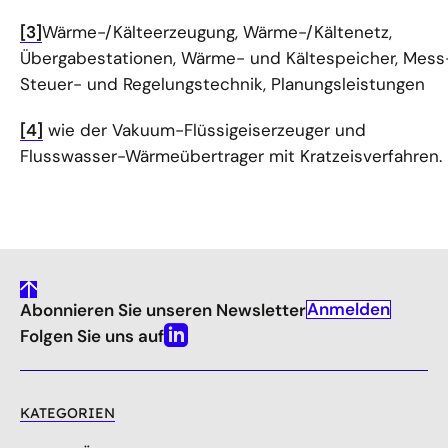
[3]
Wärme-/Kälteerzeugung, Wärme-/Kältenetz,
Übergabestationen, Wärme- und Kältespeicher, Mess
Steuer- und Regelungstechnik, Planungsleistungen
[4]
wie der Vakuum-Flüssigeiserzeuger und
Flusswasser-Wärmeübertrager mit Kratzeisverfahren.
gehe
Anmelden
Abonnieren Sie unseren Newsletter
nach
oben
Folgen Sie uns auf
Linkedin
KATEGORIEN