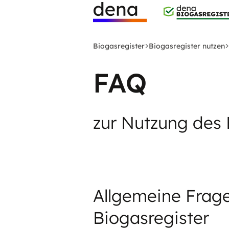
Zum
Hauptinhalt
Logo
springen
Deutsche
Biogasregister
Biogasregister nutzen
Energie-
Agentur
FAQ
(dena)
-
zur
zur Nutzung des 
Startseite
Allgemeine Frag
Biogasregister