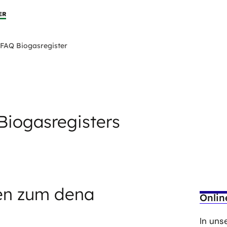
FAQ Biogasregister
Biogasregisters
en zum dena
Onli
In uns