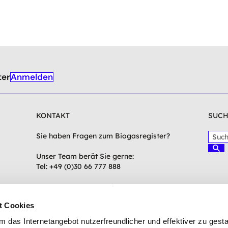
Anmelden
ter
KONTAKT
SUCH
S
Sie haben Fragen zum Biogasregister?
u
S
c
Unser Team berät Sie gerne:
u
c
h
Tel: +49 (0)30 66 777 888
h
b
e
e
n
Mo.-Do. 9.00 - 16.00 Uhr
g
Fr. 9.00 - 13.00 Uhr
t Cookies
r
i
support(at)biogasregister.de
das Internetangebot nutzerfreundlicher und effektiver zu gestal
f