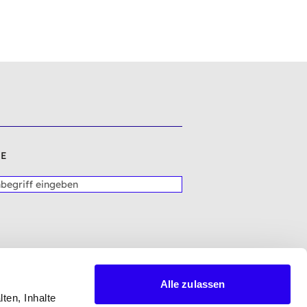
E
Alle zulassen
ten, Inhalte