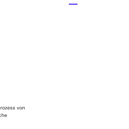
Menü
öffnen
prozess von
iche