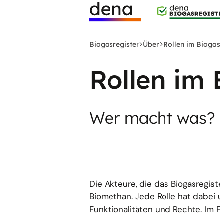
Zum
Hauptinhalt
Logo
springen
Deutsche
Biogasregister
Über
Rollen im Biogas
Energie-
Agentur
Rollen im 
(dena)
-
zur
Wer macht was?
Startseite
Die Akteure, die das Biogasregis
Biomethan. Jede Rolle hat dabei 
Funktionalitäten und Rechte. Im 