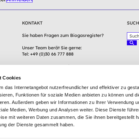
KONTAKT
SUCH
S
Sie haben Fragen zum Biogasregister?
u
S
c
Unser Team berät Sie gerne:
u
c
h
Tel: +49 (0)30 66 777 888
h
b
e
e
n
Mo.-Do. 9.00 - 16.00 Uhr
g
Fr. 9.00 - 13.00 Uhr
t Cookies
r
i
support(at)biogasregister.de
das Internetangebot nutzerfreundlicher und effektiver zu gestal
f
ieren, Funktionen für soziale Medien anbieten zu können und die
f
Zum Kontaktformular
eren. Außerdem geben wir Informationen zu Ihrer Verwendung u
e
i
ziale Medien, Werbung und Analysen weiter. Diese Dienste führe
n
ise mit weiteren Daten zusammen, die Sie ihnen bereitgestellt h
g
ung der Dienste gesammelt haben.
e
b