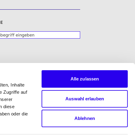
E
Alle zulassen
ten, Inhalte
 Zugriffe auf
Auswahl erlauben
nserer
n diese
aben oder die
Ablehnen