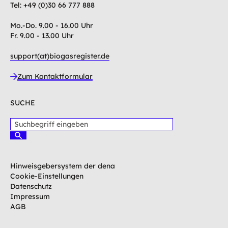
Tel: +49 (0)30 66 777 888
Mo.-Do. 9.00 - 16.00 Uhr
Fr. 9.00 - 13.00 Uhr
support(at)biogasregister.de
Zum Kontaktformular
SUCHE
S
u
S
c
u
c
h
h
b
Hinweisgebersystem der dena
e
e
n
Cookie-Einstellungen
g
Datenschutz
r
Impressum
i
AGB
f
f