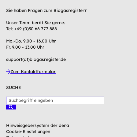
Sie haben Fragen zum Biogasregister?
Unser Team berät Sie gerne:
Tel: +49 (0)30 66 777 888
Mo.-Do. 9.00 - 16.00 Uhr
Fr. 9.00 - 13.00 Uhr
support(at)biogasregister.de
Zum Kontaktformular
SUCHE
S
u
S
c
u
c
h
h
b
Hinweisgebersystem der dena
e
e
n
Cookie-Einstellungen
g