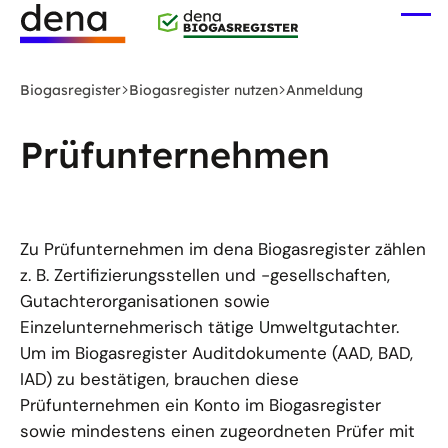
Zum
Me
Hauptinhalt
öff
Logo
springen
Deutsche
Biogasregister
Biogasregister nutzen
Anmeldung
Energie-
Agentur
Prüfunternehmen
(dena)
-
zur
Startseite
Zu Prüfunternehmen im dena Biogasregister zählen
z. B. Zertifizierungsstellen und -gesellschaften,
Gutachterorganisationen sowie
Einzelunternehmerisch tätige Umweltgutachter.
Um im Biogasregister Auditdokumente (AAD, BAD,
IAD) zu bestätigen, brauchen diese
Prüfunternehmen ein Konto im Biogasregister
sowie mindestens einen zugeordneten Prüfer mit