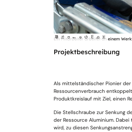
l
Gm
©
a
sa
bH
fe
Ein Mitarbeiter arbeitet an einem Werkt
l
Projektbeschreibung
Als mittelständischer Pionier der
Ressourcenverbrauch entkoppelt 
Produktkreislauf mit Ziel, einen 
Die Stellschraube zur Senkung de
der Ressource Aluminium. Dabei t
wird, zu diesen Senkungsanstreng