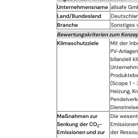
Unternehmensname
allsafe G
Land/Bundesland
Deutschla
Branche
Sonstiges
Bewertungskriterien zum Konze
Klimaschutzziele
Mit der In
PV-Anlagen 
bilanziell 
Unternehm
Produktebe
(Scope 1 -
Heizung, Kr
Pendelverke
Dienstreis
Maßnahmen zur
Die wesent
Senkung der CO
-
Emissionen 
2
Emissionen und zur
der Ressou