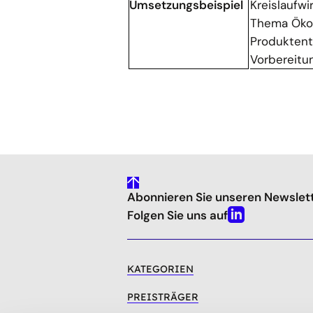
Umsetzungsbeispiel
Kreislaufwi
Thema Ökod
Produktentw
Vorbereitu
gehe
Abonnieren Sie unseren Newslet
nach
oben
Folgen Sie uns auf
Linkedin
KATEGORIEN
PREISTRÄGER