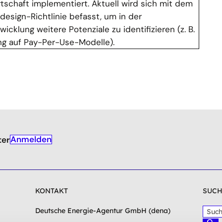
rtschaft implementiert. Aktuell wird sich mit dem
esign-Richtlinie befasst, um in der
icklung weitere Potenziale zu identifizieren (z. B.
ng auf Pay-Per-Use-Modelle).
Anmelden
ter
KONTAKT
SUCH
S
Deutsche Energie-Agentur GmbH (dena)
u