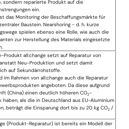
, sondern reparierte Produkt auf die
strengungen ein.
ist das Monitoring der Beschaffungsmärkte für
entraler Baustein. Nearshoring - d. h. kurze
gswege spielen ebenso eine Rolle, wie auch die
anten zur Herstellung des Materials eingesetzte
m.
-Produkt all:change setzt auf Reparatur von
anstatt Neu-Produktion und setzt damit
lich auf Sekundärrohstoffe.
d im Rahmen von all:change auch die Reparatur
werbsprodukten angeboten. Da diese aufgrund
unft (China) einen deutlich höheren CO
-
2
 haben, als die in Deutschland aus EU-Aluminium
n, beträgt die Einsparung dort bis zu 20 kg CO
/
2
.
nge (Produkt-Reparatur) ist bereits ein Modell der