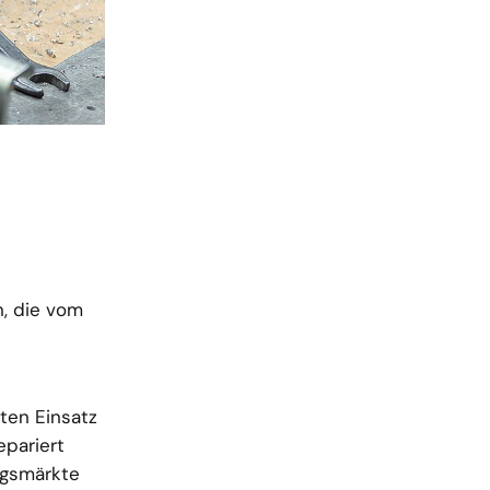
n, die vom
ten Einsatz
epariert
ngsmärkte