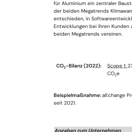
für Aluminium ein zentraler Baust
der beiden Megatrends Klimawande
entschieden, in Softwareentwicklun
Entwicklungen bei ihren Kunden 
beiden Megatrends vereinen.
CO
-Bilanz (2022):
Scope 1:
2
2
CO
e
2
Beispielmaßnahme:
all:change P
seit 2021.
Angaben zum Unternehmen