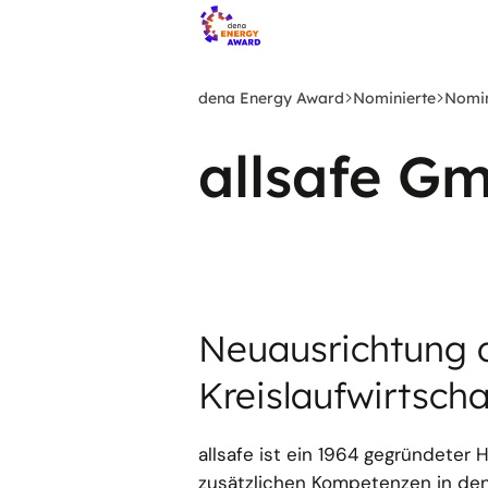
Zum
Hauptinhalt
springen
dena Energy Award
Nominierte
Nomin
allsafe G
Neuausrichtung d
Kreislaufwirtscha
allsafe ist ein 1964 gegründeter
zusätzlichen Kompetenzen in de