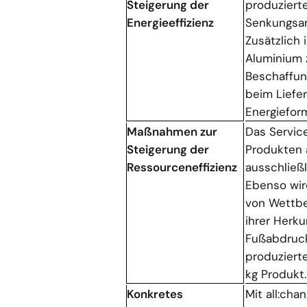
Steigerung der
produzierte
Energieeffizienz
Senkungsan
Zusätzlich 
Aluminium z
Beschaffun
beim Liefer
Energiefor
Maßnahmen zur
Das Service
Steigerung der
Produkten 
Ressourceneffizienz
ausschließ
Ebenso wir
von Wettbe
ihrer Herk
Fußabdruck
produzierte
kg Produkt
Konkretes
Mit all:cha