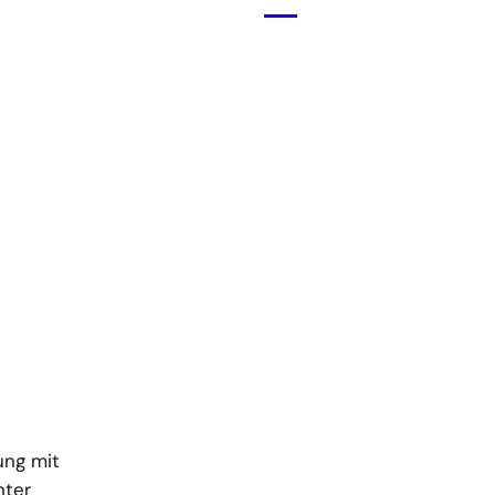
Menü
öffnen
ung mit
nter