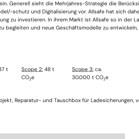
ein. Generell sieht die Mehrjahres-Strategie die Berücks
l/-schutz und Digitalisierung vor. Allsafe hat sich dah
g zu investieren. In ihrem Markt ist Allsafe so in der La
zu begleiten und neue Geschäftsmodelle zu entwickeln, 
37 t
Scope 2:
48 t
Scope 3:
ca.
CO
e
30.000 t CO
e
2
2
rojekt, Reparatur- und Tauschbox für Ladesicherungen, v