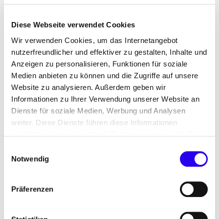
POLICYCLE untersucht die Übertragung dieser
Diese Webseite verwendet Cookies
Technologie auch auf andere Kunststoffabfälle, so
dass diese ebenfalls wiederverwertet werden
Wir verwenden Cookies, um das Internetangebot
können.
nutzerfreundlicher und effektiver zu gestalten, Inhalte und
Anzeigen zu personalisieren, Funktionen für soziale
Medien anbieten zu können und die Zugriffe auf unsere
Angaben zum Unternehmen
Website zu analysieren. Außerdem geben wir
Informationen zu Ihrer Verwendung unserer Website an
Dienste für soziale Medien, Werbung und Analysen
weiter. Diese Dienste führen diese Informationen
Unternehmensname
POLICYCLE
möglicherweise mit weiteren Daten zusammen, die Sie
Deutschland GmbH
ihnen bereitgestellt haben oder die Sie im Rahmen Ihrer
Einwilligungsauswahl
Nutzung der Dienste gesammelt haben.
Notwendig
Land/Bundesland/Standort
Sachsen-Anhalt,
Weißandt-Gölzaus
Präferenzen
Branche
Folienhersteller