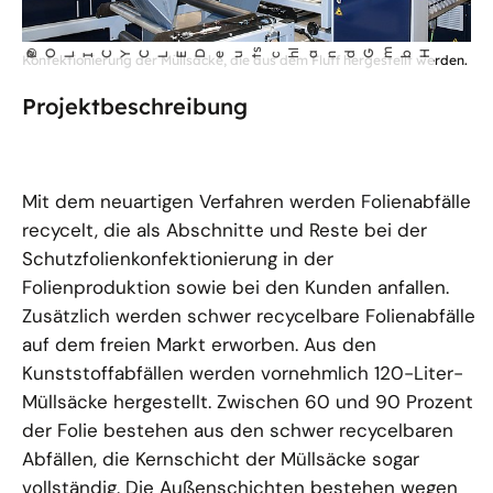
©
s
land Gm
bH
ch
POLICYCLE Deut
Konfektionierung der Müllsäcke, die aus dem Fluff hergestellt werden.
Projektbeschreibung
Mit dem neuartigen Verfahren werden Folienabfälle
recycelt, die als Abschnitte und Reste bei der
Schutzfolienkonfektionierung in der
Folienproduktion sowie bei den Kunden anfallen.
Zusätzlich werden schwer recycelbare Folienabfälle
auf dem freien Markt erworben. Aus den
Kunststoffabfällen werden vornehmlich 120-Liter-
Müllsäcke hergestellt. Zwischen 60 und 90 Prozent
der Folie bestehen aus den schwer recycelbaren
Abfällen, die Kernschicht der Müllsäcke sogar
vollständig. Die Außenschichten bestehen wegen