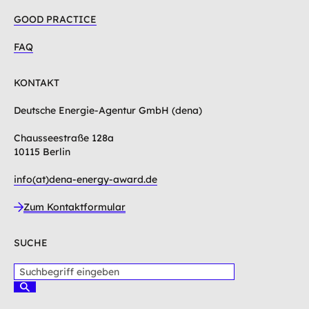
GOOD PRACTICE
FAQ
KONTAKT
Deutsche Energie-Agentur GmbH (dena)
Chausseestraße 128a
10115 Berlin
info(at)dena-energy-award.de
Zum Kontaktformular
SUCHE
S
u
S
c
u