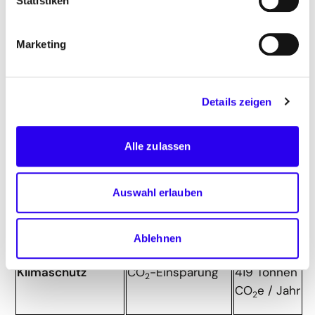
Statistiken
Marketing
Bewertungskriterien zum Projekt
Energieeffizienz
Senkung des
781 MWh /
Details zeigen
Stromverbrauchs
Jahr
Alle zulassen
Prozentuale
40 %
Auswahl erlauben
Energieeinsparung
(Prozess:
Herstellung
von
Ablehnen
Müllsäcken)
Klimaschutz
CO
-Einsparung
419 Tonnen
2
CO
e / Jahr
2