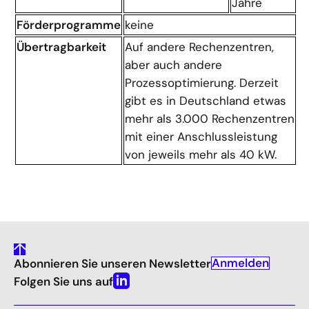
Jahre
Förderprogramme
keine
Übertragbarkeit
Auf andere Rechenzentren,
aber auch andere
Prozessoptimierung. Derzeit
gibt es in Deutschland etwas
mehr als 3.000 Rechenzentren
mit einer Anschlussleistung
von jeweils mehr als 40 kW.
gehe
Anmelden
Abonnieren Sie unseren Newsletter
nach
oben
Folgen Sie uns auf
Linkedin