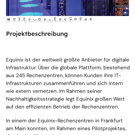
m
) Gm
©
bH
i
i
Equ
n
x
Ger
any
Ein neuartig gekühltes Rechenzentrum
(
Projektbeschreibung
Equinix ist der weltweit größte Anbieter für digitale
Infrastruktur. Über die globale Plattform, bestehend
aus 245 Rechenzentren, können Kunden ihre IT-
Infrastrukturen zusammenführen und sich intern
wie extern vernetzen. Im Rahmen seiner
Nachhaltigkeitsstrategie legt Equinix großen Wert
auf den effizienten Betrieb der Rechenzentren.
In einem der Equinix-Rechenzentren in Frankfurt
am Main konnten, im Rahmen eines Pilotprojektes,