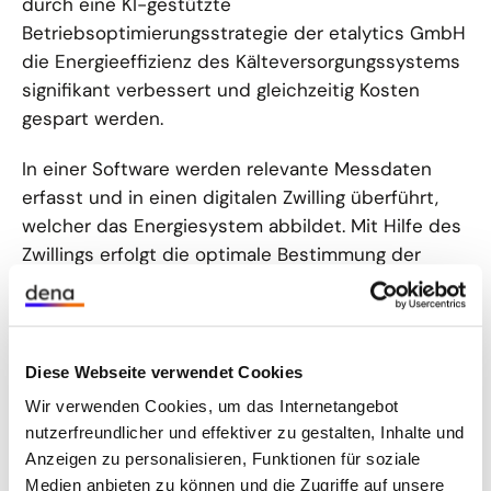
durch eine KI-gestützte
Betriebsoptimierungsstrategie der etalytics GmbH
die Energieeffizienz des Kälteversorgungssystems
signifikant verbessert und gleichzeitig Kosten
gespart werden.
In einer Software werden relevante Messdaten
erfasst und in einen digitalen Zwilling überführt,
welcher das Energiesystem abbildet. Mit Hilfe des
Zwillings erfolgt die optimale Bestimmung der
Kühlmittelmengen. Hierdurch wird eine
kontinuierliche und automatisierte Betriebsführung
des Kälteversorgungssystems ermöglicht, wobei
das Verhalten des Systems bei Veränderung der
Diese Webseite verwendet Cookies
Stellwerte zuvor simuliert werden kann.
Wir verwenden Cookies, um das Internetangebot
nutzerfreundlicher und effektiver zu gestalten, Inhalte und
Herausforderungen des Ansatzes bestehen in den
Anzeigen zu personalisieren, Funktionen für soziale
hohen Anforderungen an die Betriebssicherheit.
Medien anbieten zu können und die Zugriffe auf unsere