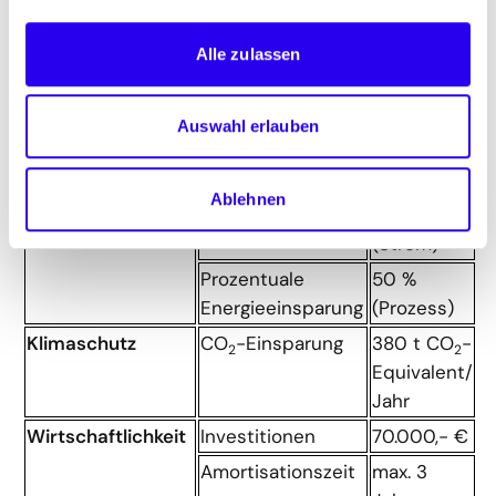
Branche
Telekommunikation
Alle zulassen
Auswahl erlauben
Bewertungskriterien zum Projekt:
Energieeffizienz
Senkung des
900 MWh/
Ablehnen
Energieverbrauchs
Jahr
(Strom)
Prozentuale
50 %
Energieeinsparung
(Prozess)
Klimaschutz
CO
-Einsparung
380 t CO
-
2
2
Equivalent/
Jahr
Wirtschaftlichkeit
Investitionen
70.000,- €
Amortisationszeit
max. 3