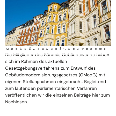
t
s
.
m
©
ignRage
shut
er
tock
co
/Des
Die Mitglieder des Bündnis Gebäudewende haben
sich im Rahmen des aktuellen
Gesetzgebungsverfahrens zum Entwurf des
Gebäudemodernisierungsgesetzes (GModG) mit
eigenen Stellungnahmen eingebracht. Begleitend
zum laufenden parlamentarischen Verfahren
veröffentlichen wir die einzelnen Beiträge hier zum
Nachlesen.