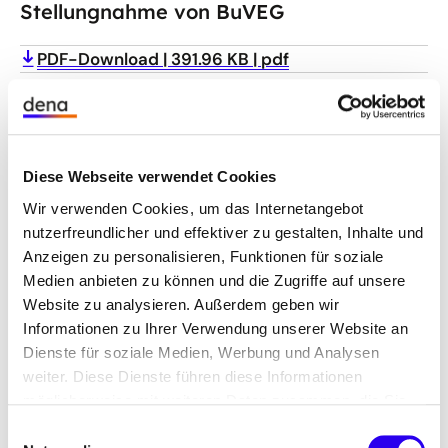
Stellungnahme von BuVEG
PDF-Download
391.96 KB
pdf
Stellungnahme von bved
PDF-Download
233.18 KB
pdf
Diese Webseite verwendet Cookies
Wir verwenden Cookies, um das Internetangebot
nutzerfreundlicher und effektiver zu gestalten, Inhalte und
Stellungnahme von BVZi
Anzeigen zu personalisieren, Funktionen für soziale
Medien anbieten zu können und die Zugriffe auf unsere
PDF-Download
665.19 KB
pdf
Website zu analysieren. Außerdem geben wir
Informationen zu Ihrer Verwendung unserer Website an
Stellungnahme von BWP
Dienste für soziale Medien, Werbung und Analysen
weiter. Diese Dienste führen diese Informationen
möglicherweise mit weiteren Daten zusammen, die Sie
PDF-Download
309.56 KB
pdf
ihnen bereitgestellt haben oder die Sie im Rahmen Ihrer
Einwilligungsauswahl