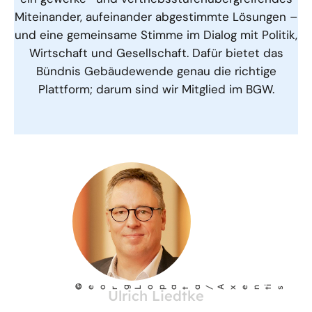
Miteinander, aufeinander abgestimmte Lösungen –
und eine gemeinsame Stimme im Dialog mit Politik,
Wirtschaft und Gesellschaft. Dafür bietet das
Bündnis Gebäudewende genau die richtige
Plattform; darum sind wir Mitglied im BGW.
©
g Lopa
Geor
t
a / Axent
is
Ulrich Liedtke