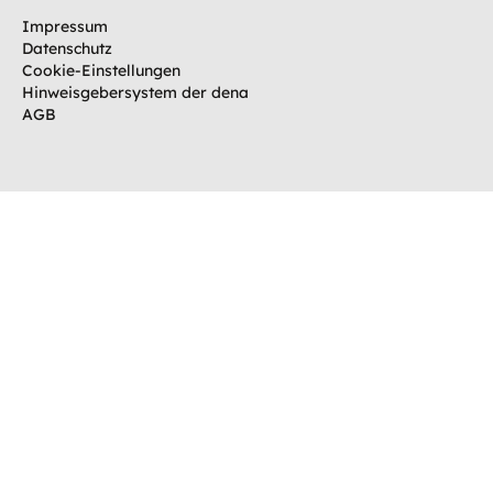
i
Impressum
n
Datenschutz
g
Cookie-Einstellungen
e
Hinweisgebersystem der dena
b
AGB
e
n