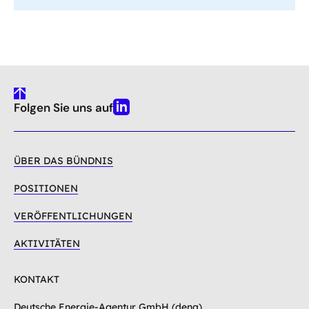
gehe
Folgen Sie uns auf
nach
Linkedin
oben
ÜBER DAS BÜNDNIS
POSITIONEN
VERÖFFENTLICHUNGEN
AKTIVITÄTEN
KONTAKT
Deutsche Energie-Agentur GmbH (dena)