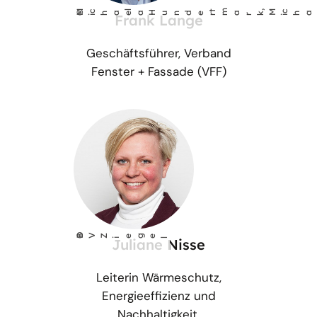
M
tm
a
, M
l M
l
©
chae
rk
chae
eh
la Hunder
Frank Lange
i
i
Geschäftsführer, Verband
Fenster + Fassade (VFF)
©
BV Z
ege
Juliane Nisse
i
l
Leiterin Wärmeschutz,
Energieeffizienz und
Nachhaltigkeit,