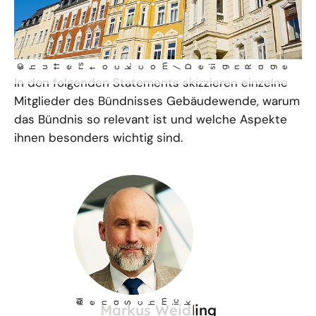
t
s
.
m
©
ignRage
shut
er
tock
co
/Des
In den folgenden Statements skizzieren einzelne
Mitglieder des Bündnisses Gebäudewende, warum
das Bündnis so relevant ist und welche Aspekte
ihnen besonders wichtig sind.
l
m
i
©
A
ena Sch
ck
Markus Weidling