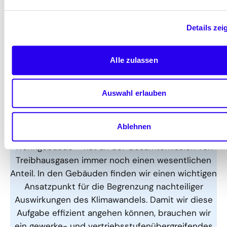
befassen, ist wichtig, denn nur so können
praxisgerechte, bezahlbare Lösungen für die
Details zei
gesetzlichen Vorgaben gefunden werden. Das
Bündnis Gebäudewende bietet dafür eine
Alle zulassen
hervorragende Plattform.
Auswahl erlauben
Ablehnen
Der Gebäudesektor – insbesondere
Wohngebäude – hat an der Gesamtemission von
Treibhausgasen immer noch einen wesentlichen
Anteil. In den Gebäuden finden wir einen wichtigen
Ansatzpunkt für die Begrenzung nachteiliger
Auswirkungen des Klimawandels. Damit wir diese
Aufgabe effizient angehen können, brauchen wir
ein gewerke- und vertriebsstufenübergreifendes