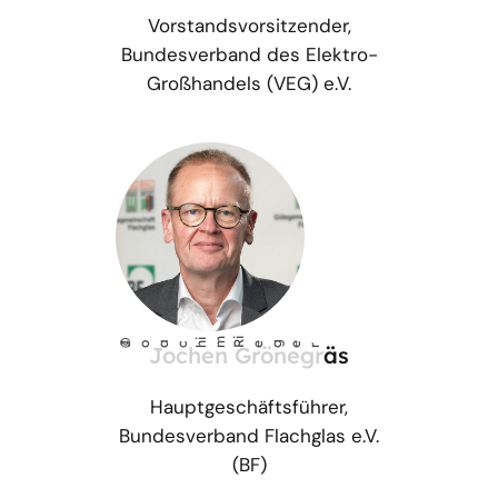
Vorstandsvorsitzender,
Bundesverband des Elektro-
Großhandels (VEG) e.V.
im
i
©
Joach
R
Jochen Grönegräs
eger
Hauptgeschäftsführer,
Bundesverband Flachglas e.V.
(BF)