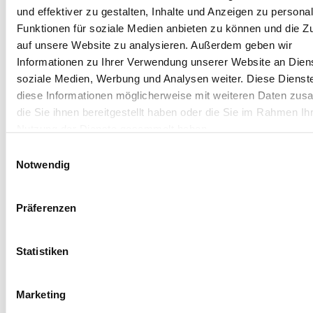
und effektiver zu gestalten, Inhalte und Anzeigen zu personal
©
UN
ITI
Dirk Arne Kuhrt
Funktionen für soziale Medien anbieten zu können und die Zu
auf unsere Website zu analysieren. Außerdem geben wir
Geschäftsführer, UNITI
Informationen zu Ihrer Verwendung unserer Website an Diens
soziale Medien, Werbung und Analysen weiter. Diese Dienst
Bundesverband
diese Informationen möglicherweise mit weiteren Daten zu
EnergieMittelstand e.V.
die Sie ihnen bereitgestellt haben oder die Sie im Rahmen Ih
Nutzung der Dienste gesammelt haben.
Einwilligungsauswahl
Der effiziente Einsatz von nicht-
Notwendig
leitungsgebundenen, speicherfähigen
Energieträgern ist und bleibt unverzichtbar für die
Präferenzen
Wärmeversorgung im Gebäudesektor. Dabei stellt
der EnergieMittelstand das Angebot zunehmend
auf „erneuerbar“ um, damit die europäischen und
Statistiken
nationalen Klimaziele im Gebäudesektor erreicht
werden können. Ein enger Austausch aller Akteure,
Marketing
die sich mit der Energiewende im Gebäudesektor