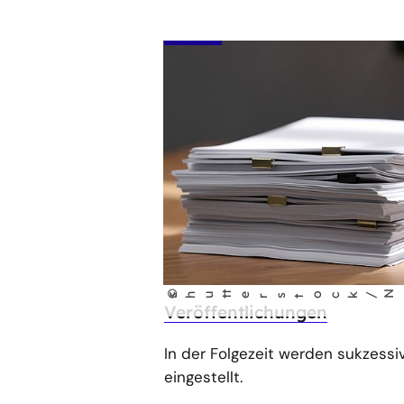
©
N
w A
i
shu
t
terst
ock/
e
fr
Veröffentlichungen
In der Folgezeit werden sukzessi
eingestellt.