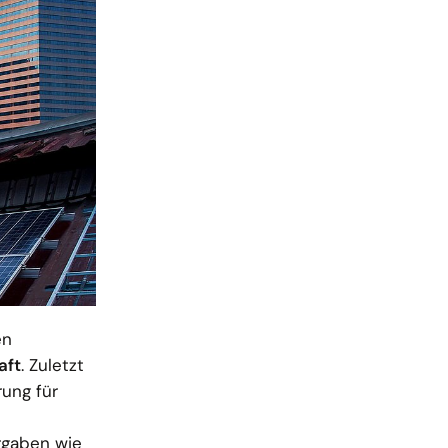
en
aft
. Zuletzt
ung für
rgaben wie