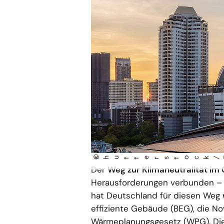
©
shu
tt
erst
ock/Fun Fun Pho
t
Der
Weg zur Klimaneutralität i
Herausforderungen verbunden – 
hat Deutschland für diesen Weg
effiziente Gebäude (BEG), die N
Wärmeplanungsgesetz (WPG). Die