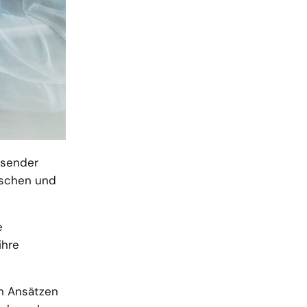
ssender
ischen und
e
ihre
en Ansätzen