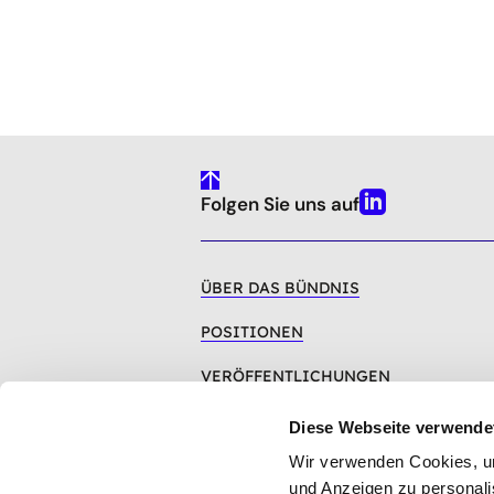
gehe
Folgen Sie uns auf
nach
Linkedin
oben
ÜBER DAS BÜNDNIS
POSITIONEN
VERÖFFENTLICHUNGEN
AKTIVITÄTEN
Diese Webseite verwende
Wir verwenden Cookies, um 
und Anzeigen zu personalis