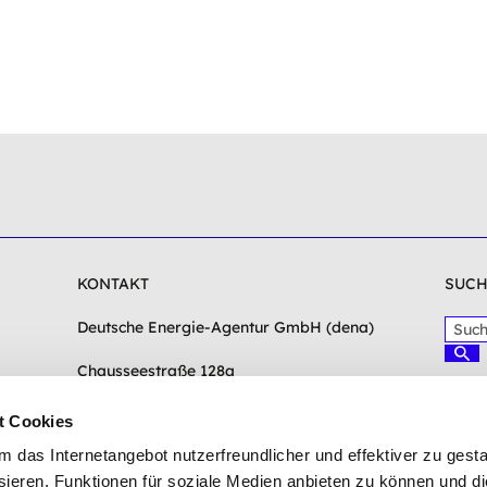
KONTAKT
SUCH
S
Deutsche Energie-Agentur GmbH (dena)
u
S
c
Chausseestraße 128a
u
c
h
10115 Berlin
h
b
e
t Cookies
e
n
info(at)dena.de
das Internetangebot nutzerfreundlicher und effektiver zu gestal
g
r
Zum Kontaktformular
ieren, Funktionen für soziale Medien anbieten zu können und die