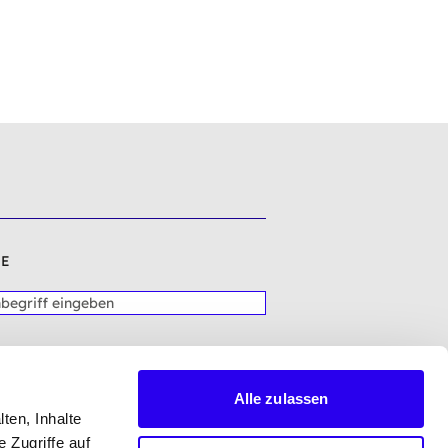
E
Alle zulassen
ten, Inhalte
 Zugriffe auf