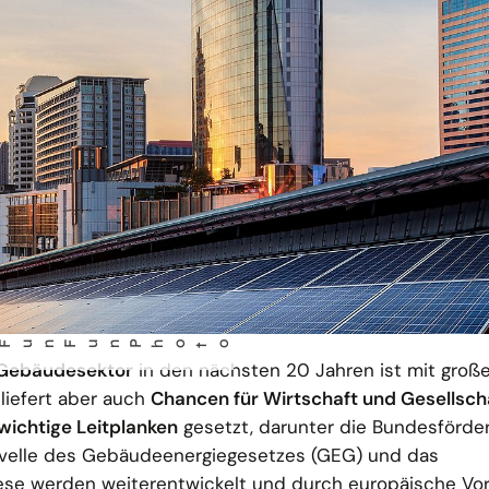
o
m Gebäudesektor
in den nächsten 20 Jahren ist mit groß
liefert aber auch
Chancen für Wirtschaft und Gesellsch
wichtige Leitplanken
gesetzt, darunter die Bundesförder
ovelle des Gebäudeenergiegesetzes (GEG) und das
se werden weiterentwickelt und durch europäische Vo