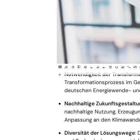
©
Shu
ock / SFI
t
terst
Notwendigkeit der Transform
Transformationsprozess im Ge
deutschen Energiewende- und
Nachhaltige Zukunftsgestaltu
nachhaltige Nutzung, Erzeugu
Anpassung an den Klimawandel e
Diversität der Lösungswege
: 