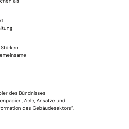
chen als
rt
altung
 Stärken
 gemeinsame
pier des Bündnisses
npapier „Ziele, Ansätze und
formation des Gebäudesektors“,