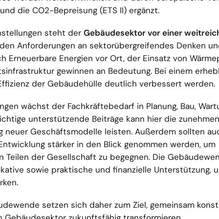
und die CO2-Bepreisung (ETS II) ergänzt.
nstellungen steht der
Gebäudesektor vor einer weitrei
nden Anforderungen an sektorübergreifendes Denken u
ch Erneuerbare Energien vor Ort, der Einsatz von Wärm
sinfrastruktur gewinnen an Bedeutung. Bei einem erhebl
fizienz der Gebäudehülle deutlich verbessert werden.
gen wächst der Fachkräftebedarf in Planung, Bau, Wart
chtige unterstützende Beiträge kann hier die zunehme
ung neuer Geschäftsmodelle leisten. Außerdem sollten au
Entwicklung stärker in den Blick genommen werden, um
in Teilen der Gesellschaft zu begegnen. Die Gebäudewe
kative sowie praktische und finanzielle Unterstützung, 
rken.
udewende setzen sich daher zum Ziel, gemeinsam konst
n Gebäudesektor zukunftsfähig transformieren.