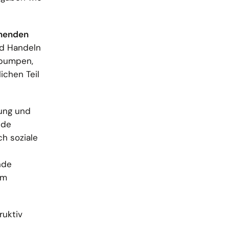
chenden
nd Handeln
epumpen,
ichen Teil
ung und
nde
ch soziale
nde
um
ruktiv