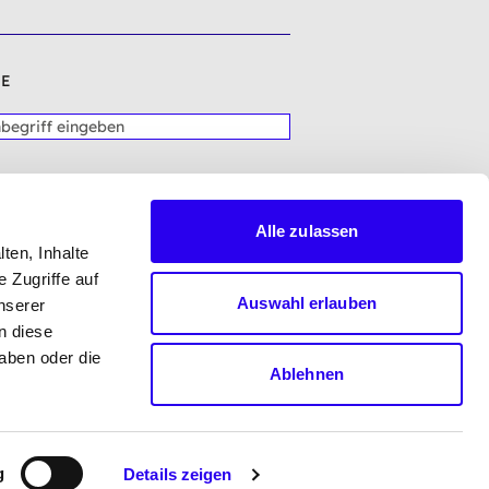
E
Alle zulassen
ten, Inhalte
 Zugriffe auf
Auswahl erlauben
nserer
n diese
aben oder die
Ablehnen
g
Details zeigen