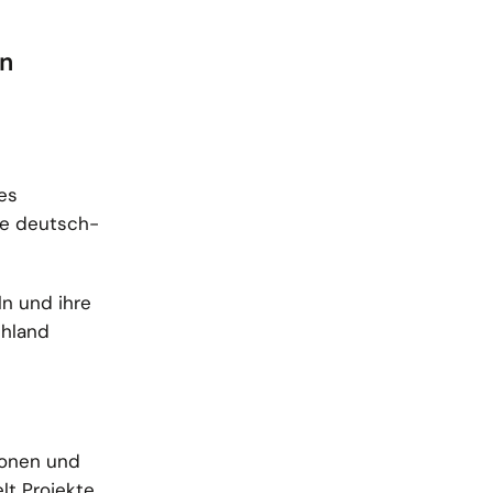
en
es
ie deutsch-
n und ihre
chland
ionen und
t Projekte.