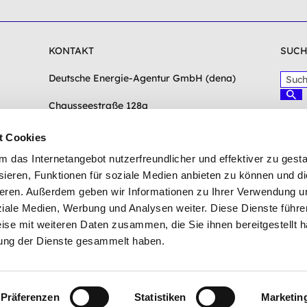
KONTAKT
SUCH
S
Deutsche Energie-Agentur GmbH (dena)
u
S
c
Chausseestraße 128a
u
c
h
10115 Berlin
h
b
e
t Cookies
e
n
info(at)dena.de
das Internetangebot nutzerfreundlicher und effektiver zu gestal
g
r
Zum Kontaktformular
ieren, Funktionen für soziale Medien anbieten zu können und die
i
eren. Außerdem geben wir Informationen zu Ihrer Verwendung u
f
ziale Medien, Werbung und Analysen weiter. Diese Dienste führe
f
ise mit weiteren Daten zusammen, die Sie ihnen bereitgestellt h
e
ung der Dienste gesammelt haben.
i
n
g
e
b
Präferenzen
Statistiken
Marketin