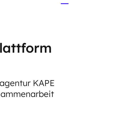
Menü
öffnen
lattform
eagentur KAPE
usammenarbeit