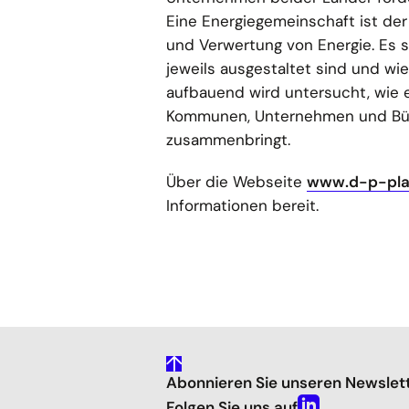
Eine Energiegemeinschaft ist de
und Verwertung von Energie. Es s
jeweils ausgestaltet sind und w
aufbauend wird untersucht, wie e
Kommunen, Unternehmen und Bürg
zusammenbringt.
Über die Webseite
www.d-p-pla
Informationen bereit.
gehe
Abonnieren Sie unseren Newslet
nach
oben
Folgen Sie uns auf