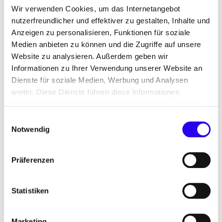
Energiegemeinschaften veröffentlicht, die
Wir verwenden Cookies, um das Internetangebot
bestehende Konzepte, Lösungen und
nutzerfreundlicher und effektiver zu gestalten, Inhalte und
Geschäftsmodelle in Polen und Deutschland
Anzeigen zu personalisieren, Funktionen für soziale
vergleicht und Best-Practice-Beispiele aufzeigt.
Medien anbieten zu können und die Zugriffe auf unsere
Die wichtigsten Ergebnisse dieser Analyse wurden
Website zu analysieren. Außerdem geben wir
in einem Factsheet zusammengefasst.
Informationen zu Ihrer Verwendung unserer Website an
Dienste für soziale Medien, Werbung und Analysen
Polen und Deutschland haben die große
weiter. Diese Dienste führen diese Informationen
Bedeutung der Energie­gemeinschaften für ein
möglicherweise mit weiteren Daten zusammen, die Sie
modernes, dezentrales Energiesystem erkannt und
ihnen bereitgestellt haben oder die Sie im Rahmen Ihrer
Einwilligungsauswahl
entwickeln die Rahmenbedingungen dafür weiter.
Nutzung der Dienste gesammelt haben.
Notwendig
Im Factsheet finden sich Anregungen und
Empfehlungen zur Weiterentwicklung eines
Präferenzen
regulatorischen Rahmens.
Statistiken
FACTSHEET:
Energiegemeinschaften in
Marketing