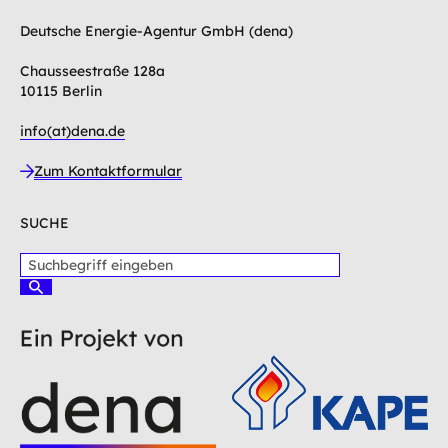
Deutsche Energie-Agentur GmbH (dena)
Chausseestraße 128a
10115 Berlin
info(at)dena.de
Zum Kontaktformular
SUCHE
S
u
S
c
u
c
h
h
b
e
e
n
g
r
i
f