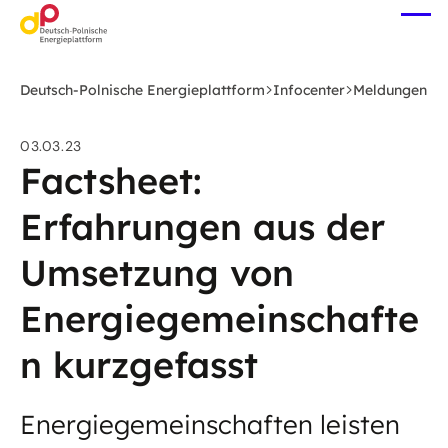
Zum
Me
Hauptinhalt
öff
springen
Deutsch-Polnische Energieplattform
Infocenter
Meldungen
03.03.23
Factsheet:
Erfahrungen aus der
Umsetzung von
Energiegemeinschafte
n kurzgefasst
Energiegemeinschaften leisten