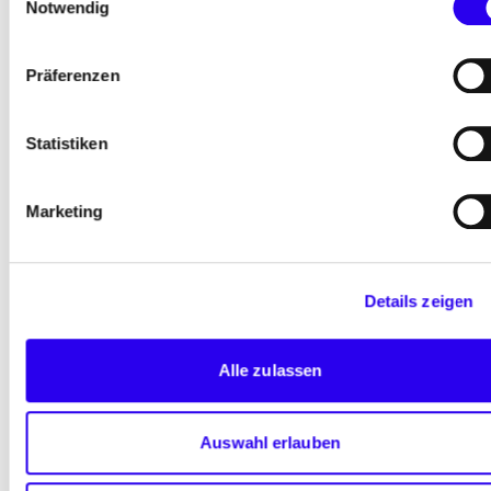
Notwendig
Unsere Filme
Präferenzen
Statistiken
Marketing
Details zeigen
Alle zulassen
Filme aus dem Modellvorhaben
Auswahl erlauben