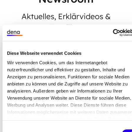
Aktuelles, Erklärvideos &
Kurzfilme
Diese Webseite verwendet Cookies
Im Newsroom finden Sie aktuelle Meldungen,
zahlreiche ESC-Erklärvideos und ESC-Kurzfilme
Wir verwenden Cookies, um das Internetangebot
mit Best-Practice-Beispielen. Gerne vermitteln wir
nutzerfreundlicher und effektiver zu gestalten, Inhalte und
Ihnen aus dem Team des Kompetenzzentrums
Anzeigen zu personalisieren, Funktionen für soziale Medien
anbieten zu können und die Zugriffe auf unsere Website zu
Contracting Interviewpartnerinnen und -partner zu
analysieren. Außerdem geben wir Informationen zu Ihrer
den Themen Energiespar-Contracting und
Verwendung unserer Website an Dienste für soziale Medien,
Transformation des öffentlichen Gebäudesektors.
Werbung und Analysen weiter. Diese Dienste führen diese
Informationen möglicherweise mit weiteren Daten zusammen
Presseanfragen:
Ulrike Worlitz
oder
die Sie ihnen bereitgestellt haben oder die Sie im Rahmen Ih
presse(at)dena.de
Nutzung der Dienste gesammelt haben.
Einwilligungsauswahl
Allgemeine Fragen zu ESC:
contracting(at)dena.de