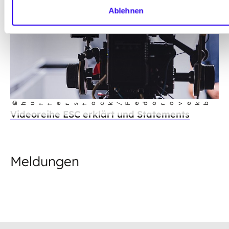
Ablehnen
©
shutterstock/Fedorovekb
Videoreihe ESC erklärt und Statements
Meldungen