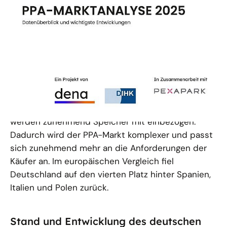
4. Platz für Deutschland im PPA-Markt
2025
Die Marktoffensive Erneuerbare Energien hat den
deutschen Markt für Power Purchase Agreements
(PPAs) untersucht. Die Analyse für das Jahr 2025
zeigt: Die Neuabschlüsse nehmen nach starken
Vorjahren weiter ab. In den Geschäftsmodellen
werden zunehmend Speicher mit einbezogen.
Dadurch wird der PPA-Markt komplexer und passt
sich zunehmend mehr an die Anforderungen der
Käufer an. Im europäischen Vergleich fiel
Deutschland auf den vierten Platz hinter Spanien,
Italien und Polen zurück.
Stand und Entwicklung des deutschen