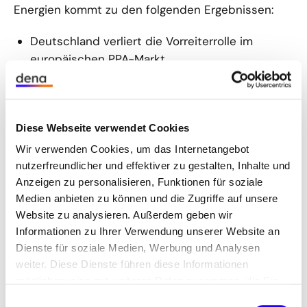
Energien kommt zu den folgenden Ergebnissen:
Deutschland verliert die Vorreiterrolle im
europäischen PPA-Markt.
Die PPA-Preise gehen weiter zurück,
insbesondere Stand-alone-Solaranlagen stehen
unter starkem Erlösdruck.
Diese Webseite verwendet Cookies
Wir verwenden Cookies, um das Internetangebot
Batteriespeicher und Co-Location werden
nutzerfreundlicher und effektiver zu gestalten, Inhalte und
wesentlicher Bestandteil des PPA-Marktes.
Anzeigen zu personalisieren, Funktionen für soziale
Es werden vermehrt kurzfristige PPAs mit einer
Medien anbieten zu können und die Zugriffe auf unsere
Laufzeit von unter fünf Jahren abgeschlossen.
Website zu analysieren. Außerdem geben wir
Informationen zu Ihrer Verwendung unserer Website an
Dienste für soziale Medien, Werbung und Analysen
weiter. Diese Dienste führen diese Informationen
möglicherweise mit weiteren Daten zusammen, die Sie
ihnen bereitgestellt haben oder die Sie im Rahmen Ihrer
Einwilligungsauswahl