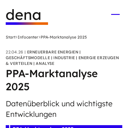
Zum
Logo
Hauptinhalt
Deutsche
springen
Energie-
Menü
öffne
Agentur
(dena)
Start
Infocenter
PPA-Marktanalyse 2025
-
zur
22.04.26
ERNEUERBARE ENERGIEN
Startseite
GESCHÄFTSMODELLE
INDUSTRIE
ENERGIE ERZEUGEN
& VERTEILEN
ANALYSE
PPA-Marktanalyse
2025
Datenüberblick und wichtigste
Entwicklungen