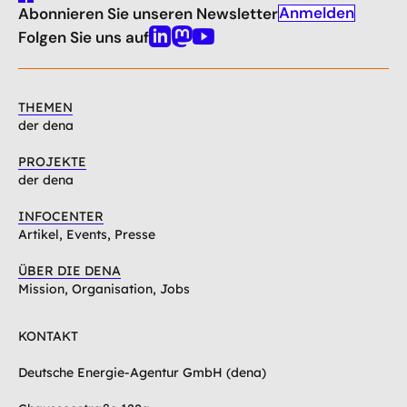
gehe
Anmelden
Abonnieren Sie unseren Newsletter
nach
oben
Folgen Sie uns auf
Linkedin
Mastodon
Youtube
THEMEN
der dena
PROJEKTE
der dena
INFOCENTER
Artikel, Events, Presse
ÜBER DIE DENA
Mission, Organisation, Jobs
KONTAKT
Deutsche Energie-Agentur GmbH (dena)