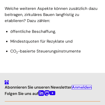
Welche weiteren Aspekte können zusätzlich dazu
beitragen, zirkuläres Bauen langfristig zu
etablieren? Dazu zählen:
öffentliche Beschaffung,
Mindestquoten für Rezyklate und
CO
-basierte Steuerungsinstrumente
2
gehe
Anmelden
Abonnieren Sie unseren Newsletter
nach
oben
Folgen Sie uns auf
Linkedin
Mastodon
Youtube