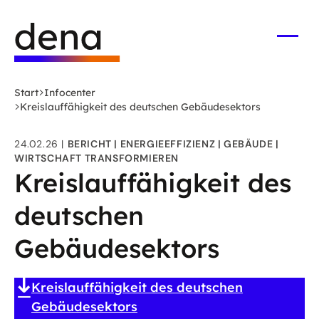
Zum
Logo
Hauptinhalt
Deutsche
springen
Energie-
Menü
öffne
Agentur
(dena)
Start
Infocenter
-
Kreislauffähigkeit des deutschen Gebäudesektors
zur
Startseite
24.02.26
BERICHT
ENERGIEEFFIZIENZ
GEBÄUDE
WIRTSCHAFT TRANSFORMIEREN
Kreislauffähigkeit des
deutschen
Gebäudesektors
Kreislauffähigkeit des deutschen
Gebäudesektors