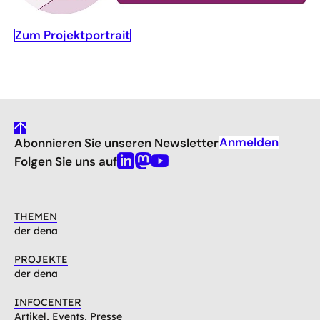
Zum Projektportrait
gehe
Anmelden
Abonnieren Sie unseren Newsletter
nach
oben
Folgen Sie uns auf
Linkedin
Mastodon
Youtube
THEMEN
der dena
PROJEKTE
der dena
INFOCENTER
Artikel, Events, Presse