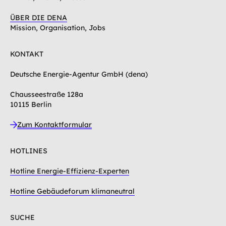
ÜBER DIE DENA
Mission, Organisation, Jobs
KONTAKT
Deutsche Energie-Agentur GmbH (dena)
Chausseestraße 128a
10115 Berlin
Zum Kontaktformular
HOTLINES
Hotline Energie-Effizienz-Experten
Hotline Gebäudeforum klimaneutral
SUCHE