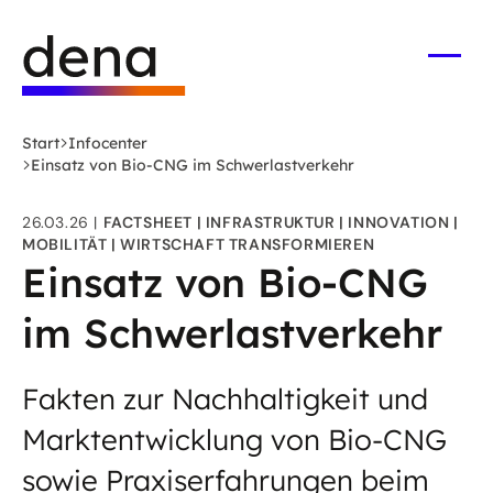
Zum
Logo
Hauptinhalt
Deutsche
springen
Energie-
Menü
öffne
Agentur
(dena)
Start
Infocenter
-
Einsatz von Bio-CNG im Schwerlastverkehr
zur
Startseite
26.03.26
FACTSHEET
INFRASTRUKTUR
INNOVATION
MOBILITÄT
WIRTSCHAFT TRANSFORMIEREN
Einsatz von Bio-CNG
im Schwerlastverkehr
Fakten zur Nachhaltigkeit und
Marktentwicklung von Bio-CNG
sowie Praxiserfahrungen beim