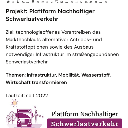
©
t
m
ages/
i
Get
y I
Stockphoto
Projekt: Plattform Nachhaltiger
Schwerlastverkehr
Ziel: technologieoffenes Vorantreiben des
Markthochlaufs alternativer Antriebs- und
Kraftstoffoptionen sowie des Ausbaus
notwendiger Infrastruktur im straßengebundenen
Schwerlastverkehr
Themen: Infrastruktur, Mobilität, Wasserstoff,
Wirtschaft transformieren
Laufzeit: seit 2022